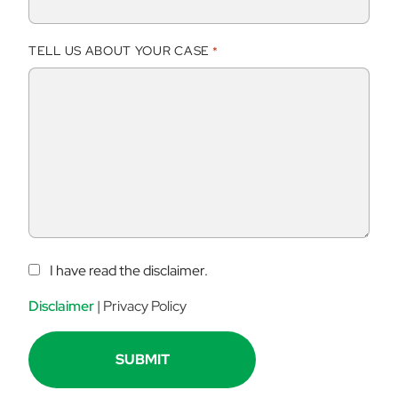
TELL US ABOUT YOUR CASE
*
C
I have read the disclaimer.
O
N
Disclaimer
|
Privacy Policy
S
E
N
T