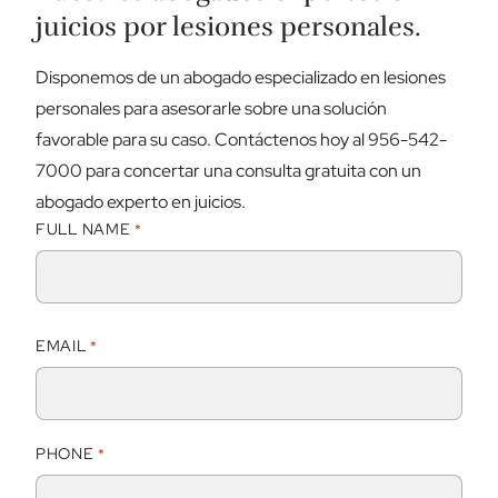
juicios por lesiones personales.
Disponemos de un abogado especializado en lesiones
personales para asesorarle sobre una solución
favorable para su caso. Contáctenos hoy al 956-542-
7000 para concertar una consulta gratuita con un
abogado experto en juicios.
FULL NAME
*
N
EMAIL
*
o
m
b
r
PHONE
*
e