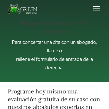
Skip to content
Póngase En Contacto Con
Nosotros
Para concertar una cita con un abogado,
llame o
rellene el formulario de entrada de la
derecha.
Programe hoy mismo una
evaluación gratuita de su caso con
nuestros abogados expertos en