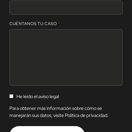
CUÉNTANOS TU CASO
*
C
He leído el
aviso legal
O
N
Para obtener más información sobre cómo se
S
manejarán sus datos, visite
Política de privacidad
.
E
N
T