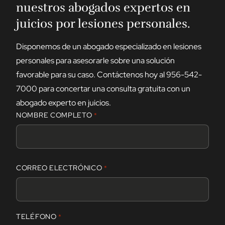
nuestros abogados expertos en
juicios por lesiones personales.
Disponemos de un abogado especializado en lesiones
personales para asesorarle sobre una solución
favorable para su caso. Contáctenos hoy al 956-542-
7000 para concertar una consulta gratuita con un
abogado experto en juicios.
NOMBRE COMPLETO
*
N
CORREO ELECTRÓNICO
*
o
m
b
r
TELÉFONO
*
e