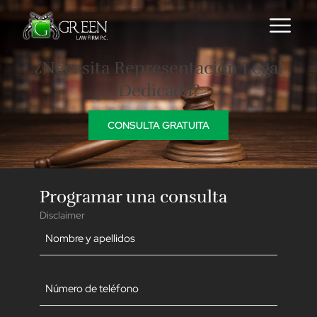
Skip to content
¿Necesita Representación Legal
Dedicada?
CONSULTA GRATUITA
Programar una consulta
Disclaimer
Nombre
(Obligatorio)
Teléfono
(Obligatorio)