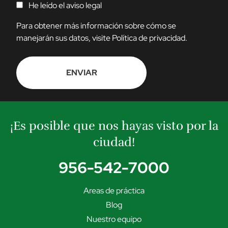
C
He leído el
aviso legal
O
N
Para obtener más información sobre cómo se
S
manejarán sus datos, visite
Política de privacidad
.
E
N
T
I
R
¡Es posible que nos hayas visto por la
ciudad!
956-542-7000
Areas de práctica
Blog
Nuestro equipo