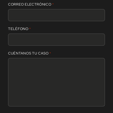
CORREO ELECTRÓNICO
*
o
m
b
r
TELÉFONO
*
e
CUÉNTANOS TU CASO
*