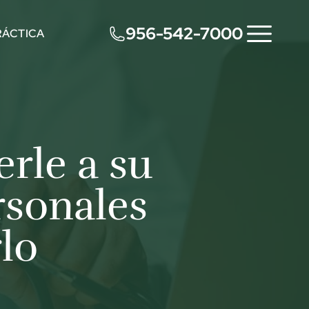
956-542-7000
RÁCTICA
rle a su
rsonales
lo